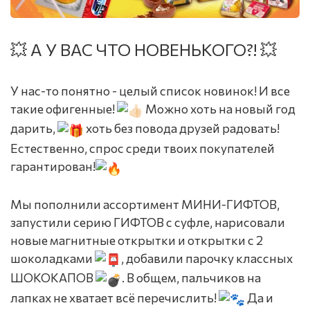
💥 А У ВАС ЧТО НОВЕНЬКОГО?! 💥
У нас-то понятно - целый список новинок! И все
такие офигенные!
Можно хоть на новый год
дарить,
хоть без повода друзей радовать!
Естественно, спрос среди твоих покупателей
гарантирован!
Мы пополнили ассортимент МИНИ-ГИФТОВ,
запустили серию ГИФТОВ с суфле, нарисовали
новые магнитные открытки и открытки с 2
шоколадками
, добавили парочку классных
ШОКОКАПОВ
. В общем, пальчиков на
лапках не хватает всё перечислить!
Да и