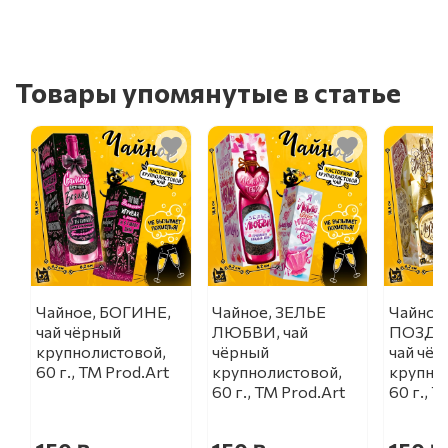
Товары упомянутые в статье
Чайное, БОГИНЕ,
Чайное, ЗЕЛЬЕ
Чайное
чай чёрный
ЛЮБВИ, чай
ПОЗДР
крупнолистовой,
чёрный
чай чё
60 г., TM Prod.Art
крупнолистовой,
крупно
60 г., TM Prod.Art
60 г., T