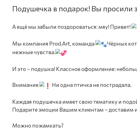
Подушечка в подарок! Вы просили з
А ещё мы забыли поздороваться: мяу! Привет!
Мы компания Prod.Art, команда
Чёрных ко
нежные чувства.
И это – подушка! Классное оформление: неболь
Внимание
Ни одна птичка не пострадала.
Каждая подушечка имеет свою тематику и подой
Подарите эмоции Вашим клиентам – доставим и
Можно пожамкать?