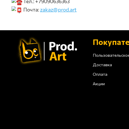
Тел.: +79090636363
Почта:
zakaz@prod.art
Покупат
Пользовательско
Доставка
Оплата
Акции