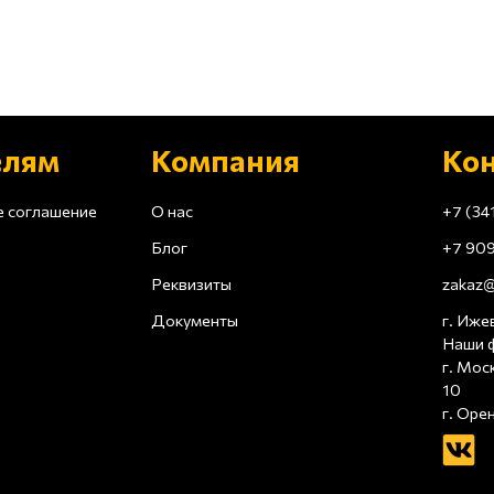
елям
Компания
Ко
е соглашение
О нас
+7 (34
Блог
+7 909
Реквизиты
zakaz@
Документы
г. Ижев
Наши 
г. Мос
10
г. Оре