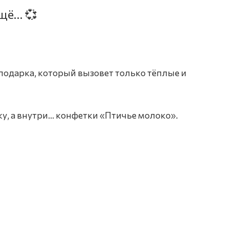
ещё… 💞
одарка, который вызовет только тёплые и
у, а внутри… конфетки «Птичье молоко».