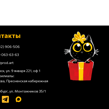
нтакты
12) 906-506
 063-63-63
prod.art
ск, ул. 9 января 221, оф 1
филиалы:
ква, Пресненская набережная
нбург, ул. Монтажников 35/1