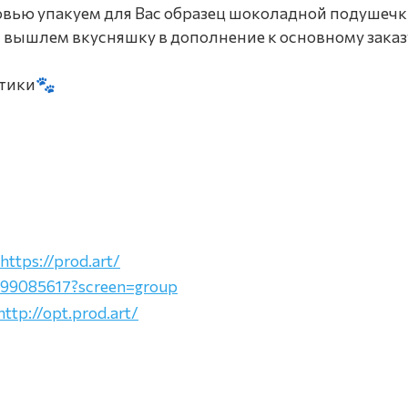
овью упакуем для Вас образец шоколадной подушечк
 вышлем вкусняшку в дополнение к основному заказ
отики🐾
https://prod.art/
199085617?screen=group
http://opt.prod.art/