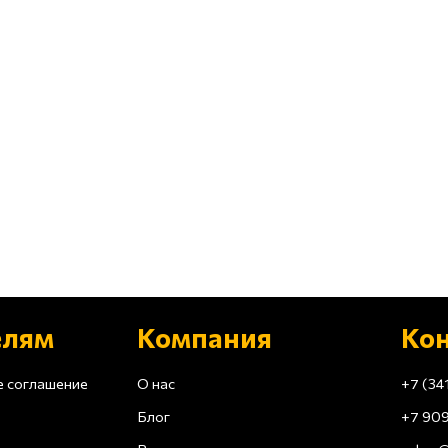
елям
Компания
Ко
е соглашение
О нас
+7 (34
Блог
+7 909