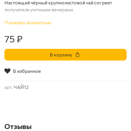
Настоящий чёрный крупнолистовой чай согреет
получателя уютными вечерами.
Настоящий терпкий и ароматный чёрный чай в
Показать полностью
удобной баночке с необычной яркой этикеткой.
Приятный подарок для близкого человека.
75 ₽
В корзину
В избранное
арт.
ЧАЙ12
Отзывы