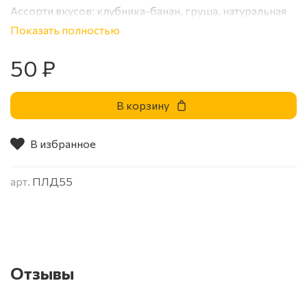
Ассорти вкусов: клубника-банан, груша, натуральная
карамель.
Показать полностью
50 ₽
В корзину
В избранное
арт.
ПЛД55
Отзывы