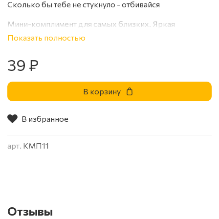
Сколько бы тебе не стукнуло - отбивайся
Мини-комплимент для самых близких. Яркая
коробочка с самыми важными словами и вкусной
Показать полностью
конфетой с начинкой из нежного сливочно-
ванильного суфле в яркой обёртке
39 ₽
Размер: 4*4*3 см.
В корзину
В избранное
арт.
КМП11
Отзывы