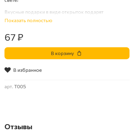
Вкусные подарки в виде открыток подарят
множество ярких эмоций получателю. Что может быть
Показать полностью
лучше приятных слов?! Только приятные слова
дополненные шоколадкой, а тут их целых 4!
67 ₽
В корзину
В избранное
арт.
Т005
Отзывы