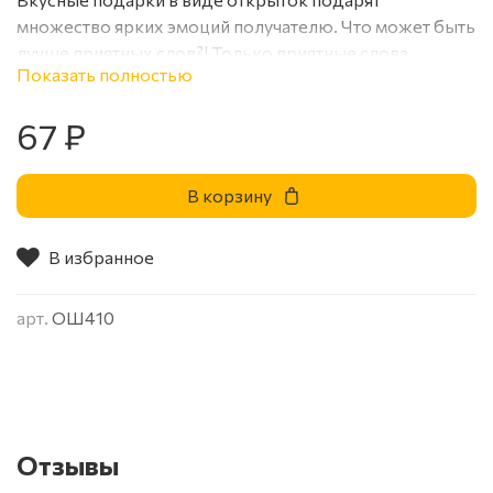
множество ярких эмоций получателю. Что может быть
лучше приятных слов?! Только приятные слова
Показать полностью
дополненные шоколадкой, а тут их целых 4!
67 ₽
В корзину
В избранное
арт.
ОШ410
Отзывы