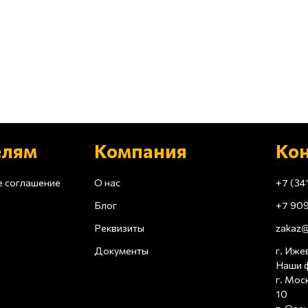
елям
Компания
Ко
е соглашение
О нас
+7 (34
Блог
+7 909
Реквизиты
zakaz@
Документы
г. Ижев
Наши 
г. Мос
10