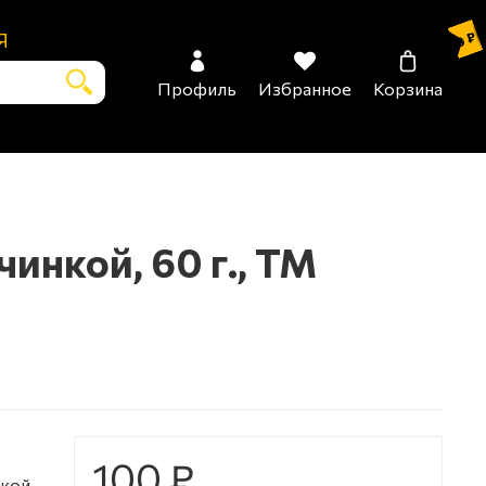
Я
0 ₽
Профиль
Избранное
Корзина
нкой, 60 г., TM
100 ₽
ркой