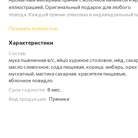
иллюстрацией. Оригинальный подарок для любого
повода. Каждый пряник упакован в индивидуальный па
Яркие ароматные имбирные пряники не содержат
Показать полностью
консервантов и изготовлены только из натуральных
продуктов, как в старину. Расписной пряник станет
Характеристики
прекрасным оригинальным подарком.
Состав:
мука пшеничная в/с, яйцо куриное столовое, мёд, сахар
масло сливочное, сода пищевая, корица, имбирь, орех
мускатный, мастика сахарная, красители пищевые,
яблочное повидло
Срок годности:
8 мес.
Вид продукции:
Пряники